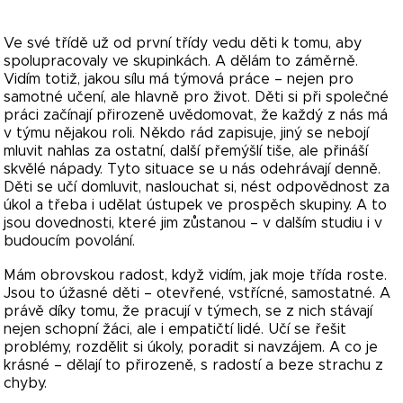
Ve své třídě už od první třídy vedu děti k tomu, aby
spolupracovaly ve skupinkách. A dělám to záměrně.
Vidím totiž, jakou sílu má týmová práce – nejen pro
samotné učení, ale hlavně pro život. Děti si při společné
práci začínají přirozeně uvědomovat, že každý z nás má
v týmu nějakou roli. Někdo rád zapisuje, jiný se nebojí
mluvit nahlas za ostatní, další přemýšlí tiše, ale přináší
skvělé nápady. Tyto situace se u nás odehrávají denně.
Děti se učí domluvit, naslouchat si, nést odpovědnost za
úkol a třeba i udělat ústupek ve prospěch skupiny. A to
jsou dovednosti, které jim zůstanou – v dalším studiu i v
budoucím povolání.
Mám obrovskou radost, když vidím, jak moje třída roste.
Jsou to úžasné děti – otevřené, vstřícné, samostatné. A
právě díky tomu, že pracují v týmech, se z nich stávají
nejen schopní žáci, ale i empatičtí lidé. Učí se řešit
problémy, rozdělit si úkoly, poradit si navzájem. A co je
krásné – dělají to přirozeně, s radostí a beze strachu z
chyby.