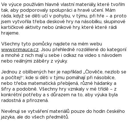
Ve výuce používám hlavně vlastní materiály, které tvořím
tak, aby podporovaly spolupráci a hravé učení. Mám
ráda, když se děti učí v pohybu, v týmu, při hře – a proto
jsem vytvořila třeba deskové hry na násobilku, skupinové
kartičkové aktivity nebo únikové hry, které které rádi
hrajeme.
Všechny tyto pomůcky najdete na mém webu
www.primauca.cz
. Jsou přehledně rozdělené do kategorií
a mnohé z nich mají u sebe i odkaz na video s návodem
nebo reálnými záběry z výuky.
Jednou z oblíbených her je například „Člověče, nezlob se
a počítej!“, kde si děti v týmu pomáhají při násobilce,
nebo třeba matematická přebíjená, různé hádanky a
šifry a podobně. Všechny hry vznikaly v mé třídě – z
konkrétní potřeby a s důrazem na to, aby výuka byla
radostná a přirozená.
Nevěnuji se vytváření materiálů pouze do hodin českého
jazyka, ale do všech předmětů.