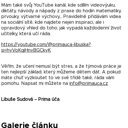
Mám také svůj YouTube kanál, kde sdílím videovýuku,
diktáty, návody a nápady z praxe do hodin matematiky,
prvouky, výtvarné výchovy... Pravidelně přidávám videa
na sociální sítě, kde najdete nejen inspiraci, ale i
opravdový vhled do toho, jak vypadá každodenní život
učitelky, která učí ráda.
https://youtube.com/@primauca-libuska?
si=hyVoKqjHnvBGCkyK
Věřím, že učení nemusí být stres, a že týmová práce je
ten nejlepší základ, který můžeme dětem dát. A pokud
máte chuť vyzkoušet to ve své třídě také, ráda vám
pomohu. Napsat mi můžete na
info@primauca.cz
Libuše Sudová – Prima úča
Galerie článku