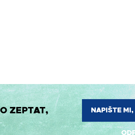
O ZEPTAT,
NAPIŠTE MI
ODP