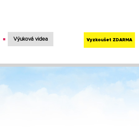
Výuková videa
Vyzkoušet ZDARMA