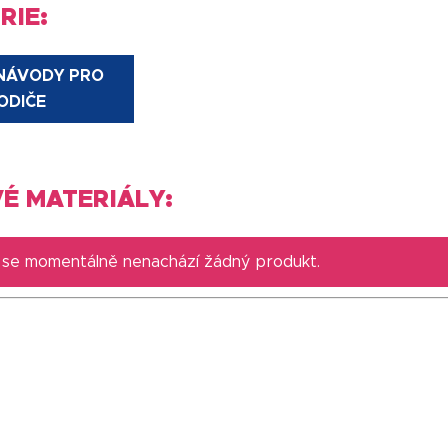
RIE:
 NÁVODY PRO
ODIČE
É MATERIÁLY:
i se momentálně nenachází žádný produkt.