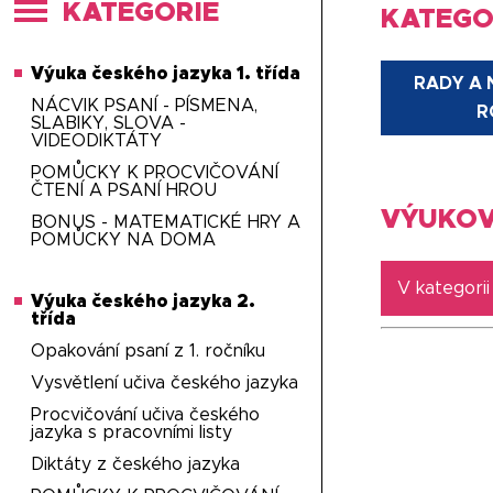
KATEGORIE
KATEGO
Výuka českého jazyka 1. třída
RADY A
NÁCVIK PSANÍ - PÍSMENA,
R
SLABIKY, SLOVA -
VIDEODIKTÁTY
POMŮCKY K PROCVIČOVÁNÍ
ČTENÍ A PSANÍ HROU
VÝUKOV
BONUS - MATEMATICKÉ HRY A
POMŮCKY NA DOMA
V kategori
Výuka českého jazyka 2.
třída
Opakování psaní z 1. ročníku
Vysvětlení učiva českého jazyka
Procvičování učiva českého
jazyka s pracovními listy
Diktáty z českého jazyka