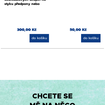
styku předpony nebo
přípony a kořene slova
300,00 Kč
50,00 Kč
do košíku
do košíku
CHCETE SE