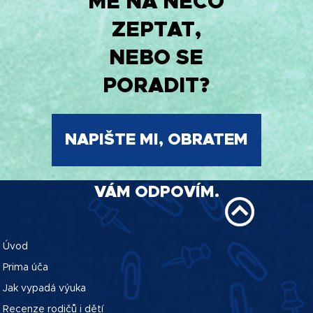
MĚ NA NĚCO
ZEPTAT,
NEBO SE
PORADIT?
NAPIŠTE MI, OBRATEM
VÁM ODPOVÍM.
Úvod
Prima úča
Jak vypadá výuka
Recenze rodičů i dětí