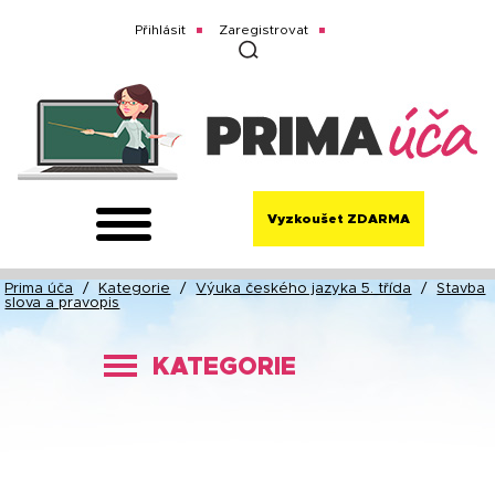
Přihlásit
Zaregistrovat
Vyzkoušet ZDARMA
Prima úča
/
Kategorie
/
Výuka českého jazyka 5. třída
/
Stavba
slova a pravopis
KATEGORIE