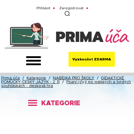
Přihlásit
Zaregistrovat
Vyzkoušet ZDARMA
Prima úča
/
Kategorie
/
NABÍDKA PRO ŠKOLY
/
DIDAKTICKÉ
POMŮCKY-ČESKÝ JAZYK - 2. R
/
Psaní i,í/y,ý po měkkých a tvrdých
souhláskách - desková hra
KATEGORIE