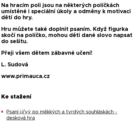
Na hracím poli jsou na některých políčkách
umístěné i speciální úkoly a odměny k motivaci
dětí do hry.
Hru můžete také doplnit psaním. Když figurka
skočí na políčko, mohou děti dané slovo napsat
do sešitu.
Přeji všem dětem zábavné učení!
L. Sudová
www.primauca.cz
Ke stažení
Psaní i,í/y,ý po měkkých a tvrdých souhláskách -
desková hra