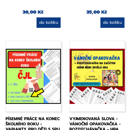
30,00 Kč
35,00 Kč
do košíku
do košíku
PÍSEMNÉ PRÁCE NA KONEC
VYJMENOVANÁ SLOVA -
ŠKOLNÍHO ROKU -
VÁNOČNÍ OPAKOVAČKA -
VARIANTY PRO DĚTI S SPU
ROZDÝCHÁVAČKA - HRA