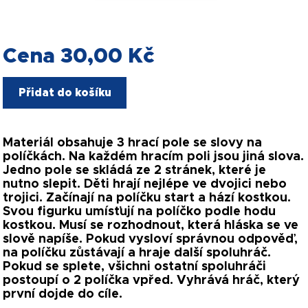
Cena 30,00 Kč
Přidat do košíku
Materiál obsahuje 3 hrací pole se slovy na
políčkách. Na každém hracím poli jsou jiná slova.
Jedno pole se skládá ze 2 stránek, které je
nutno slepit. Děti hrají nejlépe ve dvojici nebo
trojici. Začínají na políčku start a hází kostkou.
Svou figurku umísťují na políčko podle hodu
kostkou. Musí se rozhodnout, která hláska se ve
slově napíše. Pokud vysloví správnou odpověď,
na políčku zůstávají a hraje další spoluhráč.
Pokud se splete, všichni ostatní spoluhráči
postoupí o 2 políčka vpřed. Vyhrává hráč, který
první dojde do cíle.