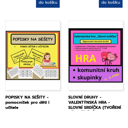
do košíku
do košíku
POPISKY NA SEŠITY -
SLOVNÍ DRUHY -
pomocníček pro děti i
VALENTÝNSKÁ HRA -
učitele
SLOVNÍ SRDÍČKA (TVOŘENÍ
VĚT, PŘÍBĚHŮ)