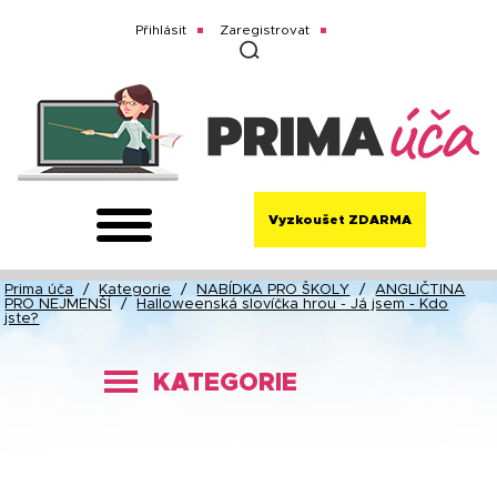
Přihlásit
Zaregistrovat
Vyzkoušet ZDARMA
Prima úča
/
Kategorie
/
NABÍDKA PRO ŠKOLY
/
ANGLIČTINA
PRO NEJMENŠÍ
/
Halloweenská slovíčka hrou - Já jsem - Kdo
jste?
KATEGORIE