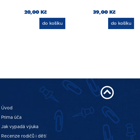
20,00 Kč
39,00 Kč
do košíku
do košíku
Úvod
Prima úča
Jak vypadá výuka
Recenze rodičů i dětí