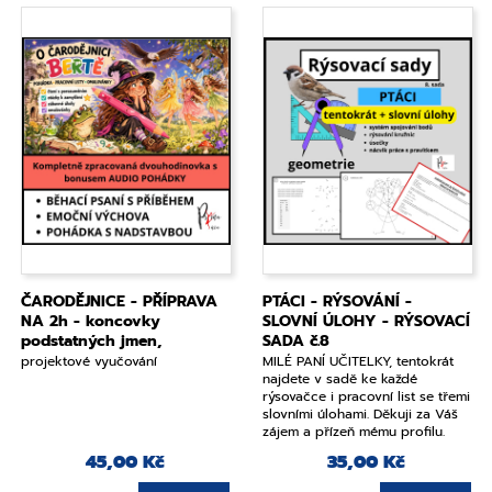
ČARODĚJNICE - PŘÍPRAVA
PTÁCI - RÝSOVÁNÍ -
NA 2h - koncovky
SLOVNÍ ÚLOHY - RÝSOVACÍ
podstatných jmen,
SADA č.8
pohádka, kvíz - projekt
projektové vyučování
MILÉ PANÍ UČITELKY, tentokrát
najdete v sadě ke každé
rýsovačce i pracovní list se třemi
slovními úlohami. Děkuji za Váš
zájem a přízeň mému profilu.
45,00 Kč
35,00 Kč