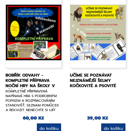
BOBŘÍK ODVAHY -
UČÍME SE POZNÁVAT
KOMPLETNÍ PŘÍPRAVA
NEJZNÁMĚJŠÍ ŠELMY
NOČNÍ HRY NA ŠKOLY V
KOČKOVITÉ A PSOVITÉ
PŘÍRODĚ
KOMPLETNĚ PŘIPRAVENÁ
NAPÍNAVÁ HRA S PODROBNÝM
POPISEM A ROZPRACOVÁNÍM
STANOVIŠŤ, SEZNAM POMŮCEK
A REKVIZIT. NENECHTE SI UJÍT
TENTO SKVĚLÝ NÁPAD A
60,00 Kč
39,00 Kč
NADCHNĚTE SVÉ ŽÁKY.
do košíku
do košíku