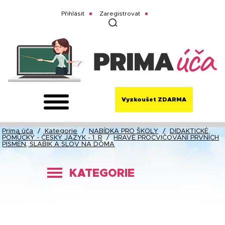
Přihlásit
Zaregistrovat
Vyzkoušet ZDARMA
Prima úča
/
Kategorie
/
NABÍDKA PRO ŠKOLY
/
DIDAKTICKÉ
POMŮCKY - ČESKÝ JAZYK - 1. R
/
HRAVÉ PROCVIČOVÁNÍ PRVNÍCH
PÍSMEN, SLABIK A SLOV NA DOMA
KATEGORIE