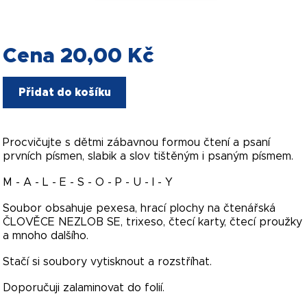
Cena 20,00 Kč
Přidat do košíku
Procvičujte s dětmi zábavnou formou čtení a psaní
prvních písmen, slabik a slov tištěným i psaným písmem.
M - A - L - E - S - O - P - U - I - Y
Soubor obsahuje pexesa, hrací plochy na čtenářská
ČLOVĚCE NEZLOB SE, trixeso, čtecí karty, čtecí proužky
a mnoho dalšího.
Stačí si soubory vytisknout a rozstříhat.
Doporučuji zalaminovat do folií.