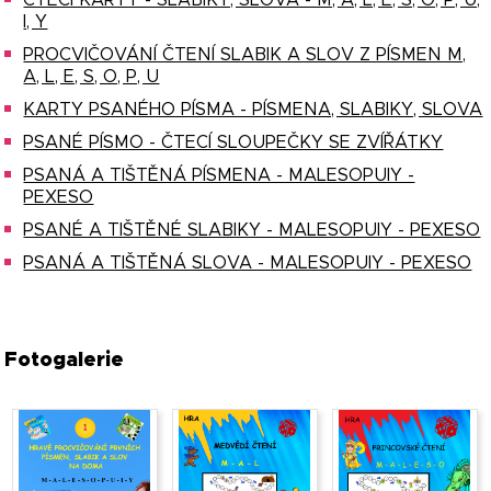
ČTECÍ KARTY - SLABIKY, SLOVA - M, A, L, E, S, O, P, U,
I, Y
PROCVIČOVÁNÍ ČTENÍ SLABIK A SLOV Z PÍSMEN M,
A, L, E, S, O, P, U
KARTY PSANÉHO PÍSMA - PÍSMENA, SLABIKY, SLOVA
PSANÉ PÍSMO - ČTECÍ SLOUPEČKY SE ZVÍŘÁTKY
PSANÁ A TIŠTĚNÁ PÍSMENA - MALESOPUIY -
PEXESO
PSANÉ A TIŠTĚNÉ SLABIKY - MALESOPUIY - PEXESO
PSANÁ A TIŠTĚNÁ SLOVA - MALESOPUIY - PEXESO
Fotogalerie