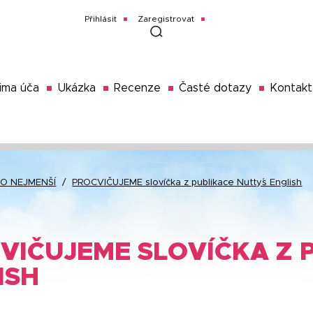
Přihlásit
Zaregistrovat
ima úča
Ukázka
Recenze
Časté dotazy
Kontakt
RO NEJMENŠÍ
/
PROCVIČUJEME slovíčka z publikace Nutty´s English
VIČUJEME SLOVÍČKA Z P
ISH