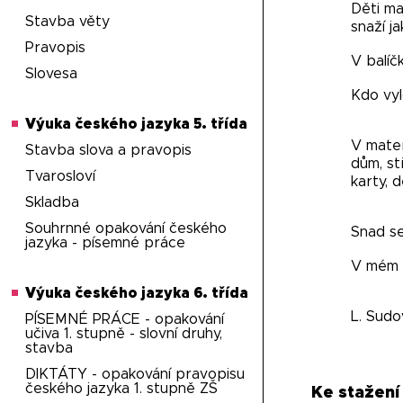
Děti maj
Stavba věty
snaží j
Pravopis
V balíč
Slovesa
Kdo vyl
Výuka českého jazyka 5. třída
V materi
Stavba slova a pravopis
dům, st
Tvarosloví
karty, d
Skladba
Souhrnné opakování českého
Snad se
jazyka - písemné práce
V mém p
Výuka českého jazyka 6. třída
L. Sudo
PÍSEMNÉ PRÁCE - opakování
učiva 1. stupně - slovní druhy,
stavba
DIKTÁTY - opakování pravopisu
českého jazyka 1. stupně ZŠ
Ke stažení