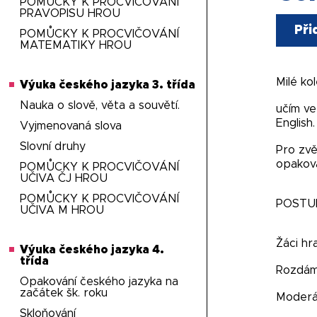
POMŮCKY K PROCVIČOVÁNÍ
PRAVOPISU HROU
Při
POMŮCKY K PROCVIČOVÁNÍ
MATEMATIKY HROU
Milé ko
Výuka českého jazyka 3. třída
Nauka o slově, věta a souvětí.
učím ve
English
Vyjmenovaná slova
Slovní druhy
Pro zvě
opakov
POMŮCKY K PROCVIČOVÁNÍ
UČIVA ČJ HROU
POMŮCKY K PROCVIČOVÁNÍ
POSTUP
UČIVA M HROU
Žáci hr
Výuka českého jazyka 4.
třída
Rozdáme
Opakování českého jazyka na
začátek šk. roku
Moderát
Skloňování