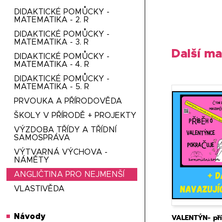
DIDAKTICKÉ POMŮCKY -
MATEMATIKA - 2. R
DIDAKTICKÉ POMŮCKY -
MATEMATIKA - 3. R
Další ma
DIDAKTICKÉ POMŮCKY -
MATEMATIKA - 4. R
DIDAKTICKÉ POMŮCKY -
MATEMATIKA - 5. R
PRVOUKA A PŘÍRODOVĚDA
ŠKOLY V PŘÍRODĚ + PROJEKTY
VÝZDOBA TŘÍDY A TŘÍDNÍ
SAMOSPRÁVA
VÝTVARNÁ VÝCHOVA -
NÁMĚTY
ANGLIČTINA PRO NEJMENŠÍ
VLASTIVĚDA
Návody
VALENTÝN- př