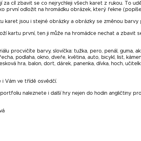
í za cíl zbavit se co nejrychleji všech karet z rukou. To uděl
ako první odložit na hromádku obrázek, který řekne (popíš
ku karet jsou i stejné obrázky a obrázky se změnou barvy
oží kartu první, ten ji může na hromádce nechat a zbavit se
álu procvičíte barvy, slovíčka: tužka, pero, penál, guma, akt
řecha, podlaha, okno, dveře, květina, auto, bicykl, list, kám
esková hra, balon, dort, dárek, panenka, dívka, hoch, učitelk
 i Vám ve třídě osvědčí.
ortfoliu naleznete i další hry nejen do hodin angličtiny pro
vá