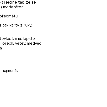
ají jedině tak, že se
e) moderátor.
 předmětu.
 tak karty z ruky.
ovka, kniha, lepidlo,
en, ořech, větev, medvěd,
a.
 nejmenší.