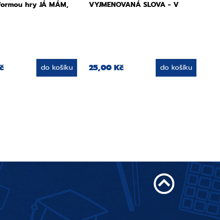
formou hry JÁ MÁM,
VYJMENOVANÁ SLOVA - V
č
25,00 Kč
do košíku
do košíku