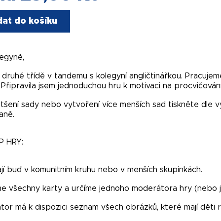
dat do košíku
legyně,
 druhé třídě v tandemu s kolegyní angličtinářkou. Pracujeme
. Připravila jsem jednoduchou hru k motivaci na procvičování
tšení sady nebo vytvoření více menších sad tiskněte dle 
aně.
 HRY:
ají buď v komunitním kruhu nebo v menších skupinkách.
 všechny karty a určíme jednoho moderátora hry (nebo je 
or má k dispozici seznam všech obrázků, které mají děti 