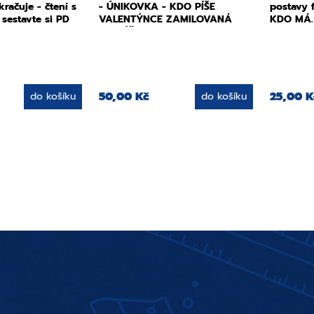
račuje - čtení s
- ÚNIKOVKA - KDO PÍŠE
postavy 
sestavte si PD
VALENTÝNCE ZAMILOVANÁ
KDO MÁ.
PSANÍČKA
50,00 Kč
25,00 K
do košíku
do košíku