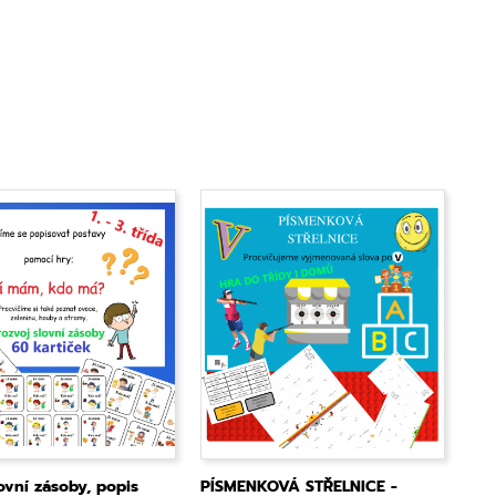
ovní zásoby, popis
PÍSMENKOVÁ STŘELNICE -