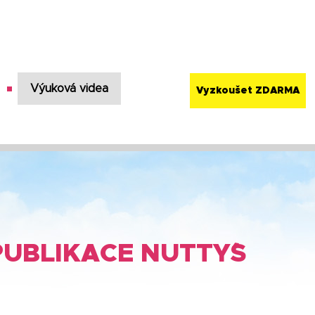
Výuková videa
Vyzkoušet ZDARMA
UBLIKACE NUTTY´S