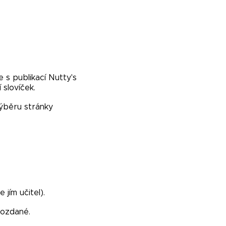
 s publikací Nutty's
 slovíček.
výběru stránky
jím učitel).
rozdané.