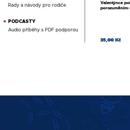
Valentýnce pok
Rady a návody pro rodiče
porozuměním- 
PODCASTY
Audio příběhy s PDF podporou
35,00 Kč