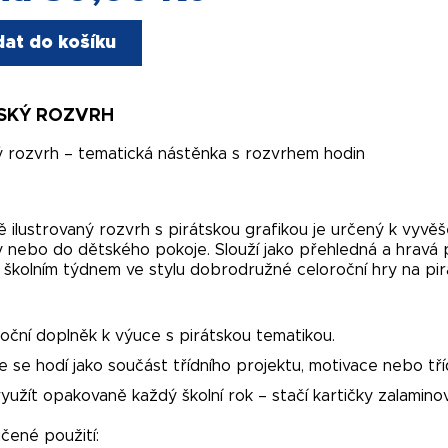
dat do košíku
SKÝ ROZVRH
ý rozvrh – tematická nástěnka s rozvrhem hodin
 ilustrovaný rozvrh s pirátskou grafikou je určený k vyvěš
y nebo do dětského pokoje. Slouží jako přehledná a hravá 
 školním týdnem ve stylu dobrodružné celoroční hry na pir
oční doplněk k výuce s pirátskou tematikou.
e se hodí jako součást třídního projektu, motivace nebo tří
yužít opakovaně každý školní rok – stačí kartičky zalaminov
ené použití: