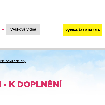
Výuková videa
Vyzkoušet ZDARMA
ní celoroční hry
 - K DOPLNĚNÍ