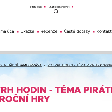
Přihlásit
Zaregistrovat
ima úča
Ukázka
Recenze
Časté dotazy
Kontakt
Y A TŘÍDNÍ SAMOSPRÁVA
/
ROZVRH HODIN - TÉMA PIRÁTI - k doplně
RH HODIN - TÉMA PIRÁTI
ROČNÍ HRY