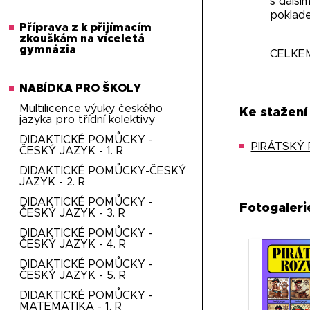
s další
poklade
Příprava z k přijímacím
zkouškám na víceletá
gymnázia
CELKE
NABÍDKA PRO ŠKOLY
Multilicence výuky českého
Ke stažení
jazyka pro třídní kolektivy
DIDAKTICKÉ POMŮCKY -
PIRÁTSKY
ČESKÝ JAZYK - 1. R
DIDAKTICKÉ POMŮCKY-ČESKÝ
JAZYK - 2. R
DIDAKTICKÉ POMŮCKY -
Fotogaleri
ČESKÝ JAZYK - 3. R
DIDAKTICKÉ POMŮCKY -
ČESKÝ JAZYK - 4. R
DIDAKTICKÉ POMŮCKY -
ČESKÝ JAZYK - 5. R
DIDAKTICKÉ POMŮCKY -
MATEMATIKA - 1. R