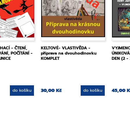
HACÍ - ČTENÍ,
KELTOVÉ- VLASTIVĚDA -
VYJMENO
ÁNÍ, POČÍTÁNÍ -
příprava na dvouhodinovku
ÚNIKOVÁ
JNICE
KOMPLET
DEN (2 - 
30,00 Kč
45,00 K
do košíku
do košíku