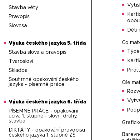
Vytis
Stavba věty
Karti
Pravopis
obou
Slovesa
Děti 
Co mate
Výuka českého jazyka 5. třída
Týden
Stavba slova a pravopis
Karti
Tvarosloví
Pirát
Skladba
Souhrnné opakování českého
Cíle mat
jazyka - písemné práce
Rozvo
Vytvá
Výuka českého jazyka 6. třída
Podp
PÍSEMNÉ PRÁCE - opakování
učiva 1. stupně - slovní druhy,
stavba
Grafick
DIKTÁTY - opakování pravopisu
Barevné
českého jazyka 1. stupně ZŠ