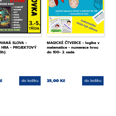
VANÁ SLOVA -
MAGICKÉ ČTVERCE - logika v
 HRA - PROJEKTOVÝ
matematice - numerace hrou
3h)
do 100- 2. sada
č
25,00 Kč
do košíku
do košíku