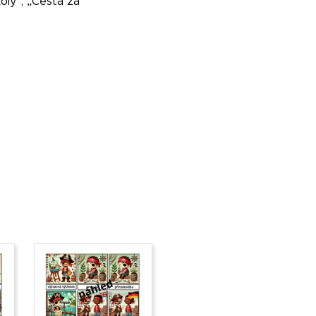
koly“, „Cesta za