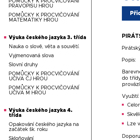
POMŮCKY K PROCVIČOVÁNÍ
PRAVOPISU HROU
Při
POMŮCKY K PROCVIČOVÁNÍ
MATEMATIKY HROU
PIRÁT
Výuka českého jazyka 3. třída
Nauka o slově, věta a souvětí.
Pirátsk
Vyjmenovaná slova
Popis:
Slovní druhy
Barevně
POMŮCKY K PROCVIČOVÁNÍ
do tříd
UČIVA ČJ HROU
provází
POMŮCKY K PROCVIČOVÁNÍ
UČIVA M HROU
Využití:
Celor
Výuka českého jazyka 4.
Skvěl
třída
Lze v
Opakování českého jazyka na
začátek šk. roku
Doporuč
Skloňování