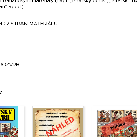
mi tematickými materiály (např. „Pirátský deník“, „Pirátské ú
m“ apod.).
M 22 STRAN MATERIÁLU
́ ROZVRH
e