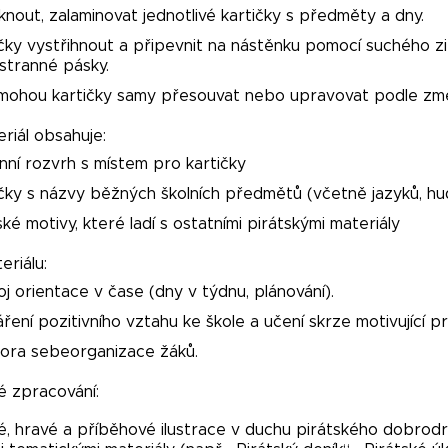
knout, zalaminovat jednotlivé kartičky s předměty a dny.
čky vystřihnout a připevnit na nástěnku pomocí suchého 
stranné pásky.
mohou kartičky samy přesouvat nebo upravovat podle změ
riál obsahuje:
ní rozvrh s místem pro kartičky
čky s názvy běžných školních předmětů (včetně jazyků, hu
ské motivy, které ladí s ostatními pirátskými materiály
eriálu:
j orientace v čase (dny v týdnu, plánování).
ření pozitivního vztahu ke škole a učení skrze motivující pr
ora sebeorganizace žáků.
é zpracování:
, hravé a příběhové ilustrace v duchu pirátského dobrodr