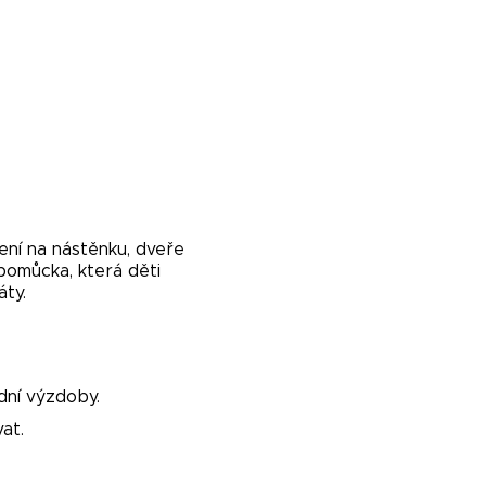
ení na nástěnku, dveře
pomůcka, která děti
áty.
dní výzdoby.
at.