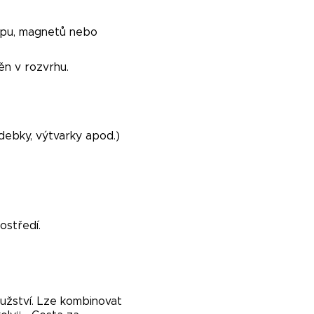
zipu, magnetů nebo
n v rozvrhu.
debky, výtvarky apod.)
ostředí.
užství. Lze kombinovat