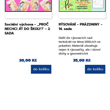
Sociální výchova - ,,PROČ
RÝSOVÁNÍ - PRÁZDNINY -
NECHCI JÍT DO ŠKOLY?´ - 2.
14. sada
SADA
Další do rýsovacích sad
tentokrát na téma blížících se
prázdnin. Materiál obsahuje
nejen 4 rýsovačky, ale i slovní
úlohy a geometrické
vybarvovačky. Více v popisu:
30,00 Kč
35,00 Kč
do košíku
do košíku