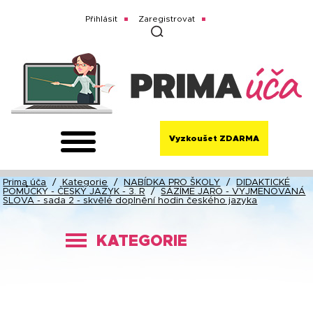
Přihlásit
Zaregistrovat
Vyzkoušet ZDARMA
Prima úča
/
Kategorie
/
NABÍDKA PRO ŠKOLY
/
DIDAKTICKÉ
POMŮCKY - ČESKÝ JAZYK - 3. R
/
SÁZÍME JARO - VYJMENOVANÁ
SLOVA - sada 2 - skvělé doplnění hodin českého jazyka
KATEGORIE