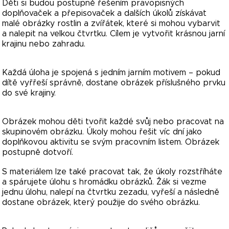
Děti si budou postupně řešením pravopisných
doplňovaček a přepisovaček a dalších úkolů získávat
malé obrázky rostlin a zvířátek, které si mohou vybarvit
a nalepit na velkou čtvrtku. Cílem je vytvořit krásnou jarní
krajinu nebo zahradu.
Každá úloha je spojená s jedním jarním motivem – pokud
dítě vyřřeší správně, dostane obrázek příslušného prvku
do své krajiny.
Obrázek mohou děti tvořit každé svůj nebo pracovat na
skupinovém obrázku. Úkoly mohou řešit víc dní jako
doplňkovou aktivitu se svým pracovním listem. Obrázek
postupně dotvoří.
S materiálem lze také pracovat tak, že úkoly rozstříháte
a spárujete úlohu s hromádku obrázků. Žák si vezme
jednu úlohu, nalepí na čtvrtku zezadu, vyřeší a následně
dostane obrázek, který použije do svého obrázku.