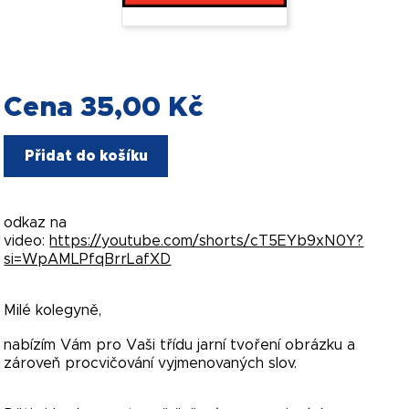
Cena 35,00 Kč
Přidat do košíku
odkaz na
video:
https://youtube.com/shorts/cT5EYb9xN0Y?
si=WpAMLPfqBrrLafXD
Milé kolegyně,
nabízím Vám pro Vaši třídu jarní tvoření obrázku a
zároveň procvičování vyjmenovaných slov.