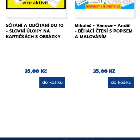
SČÍTÁNÍ A ODČÍTÁNÍ DO 10
Mikuláš - Vánoce - Anděl
- SLOVNÍ ÚLOHY NA
- BĚHACÍ ČTENÍ S POPISEM
KARTIČKÁCH S OBRÁZKY
A MALOVÁNÍM
35,00 Kč
35,00 Kč
do košíku
do košíku