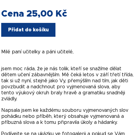
Cena 25,00 Kč
Přidat do košíku
Milé paní učitelky a páni učitelé,
jsem moc ráda, že je nás tolik, kteří se snažíme dělat
dětem učení zábavnějším. Mě čeká letos v září třetí třída,
tak si už nyní, stejně jako Vy, přemýšlím nad tím, jak děti
povzbudit a nadchnout pro vyjmenovaná slova, aby
tento výukový okruh braly hravě a gramatiku snadněji
zvládly.
Napsala jsem ke každému souboru vyjmenovaných slov
pohádku nebo příběh, který obsahuje vyjmenovaná a
příbuzná slova a k tomu připravila úkoly a hádanky.
Podívejte se na ukázku ve fotogalerii a pokud se Vám