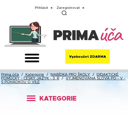
Přihlásit
Zaregistrovat
Vyzkoušet ZDARMA
Prima úča
/
Kategorie
/
NABÍDKA PRO ŠKOLY
/
DIDAKTICKÉ
POMŮCKY - ČESKÝ JAZYK - 3. R
/
VYJMENOVANÁ SLOVA PO - V -
S POHÁDKOU O VÍLE
KATEGORIE