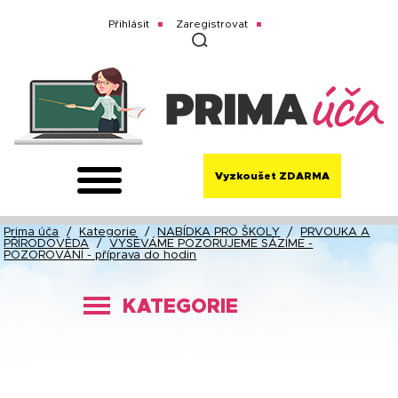
Přihlásit
Zaregistrovat
Vyzkoušet ZDARMA
Prima úča
/
Kategorie
/
NABÍDKA PRO ŠKOLY
/
PRVOUKA A
PŘÍRODOVĚDA
/
VYSÉVÁME POZORUJEME SÁZÍME -
POZOROVÁNÍ - příprava do hodin
KATEGORIE