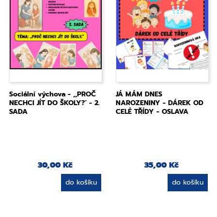
Sociální výchova - ,,PROČ
JÁ MÁM DNES
NECHCI JÍT DO ŠKOLY?´ - 2.
NAROZENINY - DÁREK OD
SADA
CELÉ TŘÍDY - OSLAVA
30,00 Kč
35,00 Kč
do košíku
do košíku