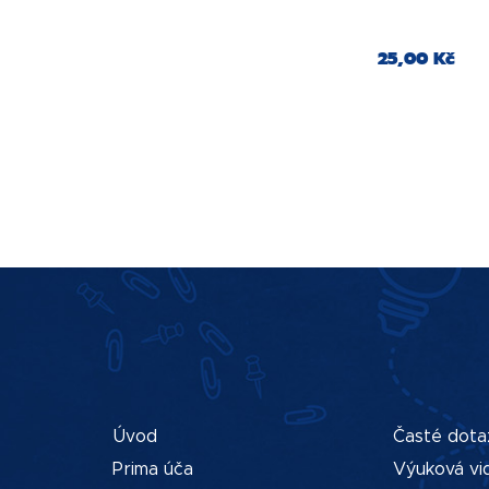
25,00 Kč
Úvod
Časté dota
Prima úča
Výuková vi