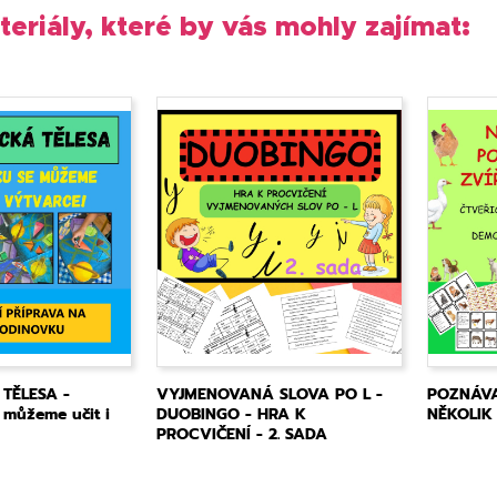
teriály, které by vás mohly zajímat:
TĚLESA -
VYJMENOVANÁ SLOVA PO L -
POZNÁVA
 můžeme učit i
DUOBINGO - HRA K
NĚKOLIK
PROCVIČENÍ - 2. SADA