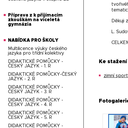
tvořivé
tematic
Příprava z k přijímacím
zkouškám na víceletá
Děkuji 
gymnázia
L. Sud
NABÍDKA PRO ŠKOLY
CELKE
Multilicence výuky českého
jazyka pro třídní kolektivy
DIDAKTICKÉ POMŮCKY -
Ke stažení
ČESKÝ JAZYK - 1. R
DIDAKTICKÉ POMŮCKY-ČESKÝ
zimní spor
JAZYK - 2. R
DIDAKTICKÉ POMŮCKY -
ČESKÝ JAZYK - 3. R
DIDAKTICKÉ POMŮCKY -
Fotogaleri
ČESKÝ JAZYK - 4. R
DIDAKTICKÉ POMŮCKY -
ČESKÝ JAZYK - 5. R
DIDAKTICKÉ POMŮCKY -