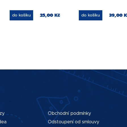
25,00 Kč
39,00 K
do košíku
do košíku
zy
Obchodní podmínky
dea
Odstoupení od smlouvy