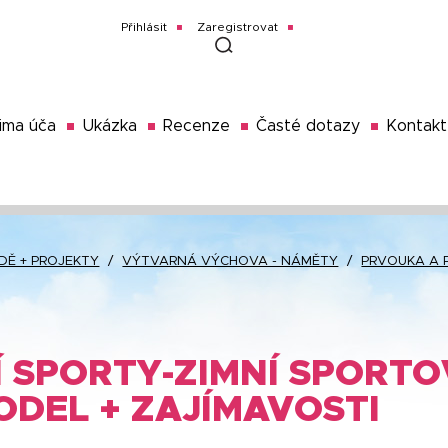
Přihlásit
Zaregistrovat
ima úča
Ukázka
Recenze
Časté dotazy
Kontakt
DĚ + PROJEKTY
/
VÝTVARNÁ VÝCHOVA - NÁMĚTY
/
PRVOUKA A 
Í SPORTY-ZIMNÍ SPORTO
ODEL + ZAJÍMAVOSTI