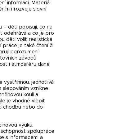
ní informací. Materiál
ím i rozvoje slovní
– děti popisují, co na
rt odehrává a co je pro
 děti volit realistické
 práce je také čtení či
porují porozumění
rtovních závodů
ost i atmosféru dané
 vystřihnou, jednotlivá
m slepováním vznikne
sněhovou kouli a
le je vhodné vlepit
 na chodbu nebo do
pinovou výuku.
tu, schopnost spolupráce
ce s informacemi a