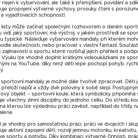
 nejen k vybarvování, ale také k přemýšlení, povídání a sdíle
je propojení výtvarné výchovy, prvouky, čtení s porozuměn
a vyjadřovacích schopností.
 listy může začínat společným rozhovorem o daném sportu 
 vidí, jaký sportovec má výstroj, v jakém prostředí se spo
ínu typické. Následuje vybarvování mandaly, při kterém mohou
odle skutečnosti, nebo pracovat s vlastní fantazií. Součástí
 zajímavostí o sportu, které rozšiřují jejich přehled a pod
 Výuku lze vhodně doplnit krátkými videoukázkami ze spo
ými na YouTube, díky nimž děti lépe pochopí pohyb, rychl
y.
sportovní mandaly je možné dále tvořivě zpracovat. Děti je
 přeloží napůl a vždy dvě poloviny k sobě slepí. Postupný
ový objekt – sportovní koule, která symbolicky připomíná 
je všechny zimní disciplíny do jednoho celku. Do středu kou
 na kterou lze výslednou práci zavěsit, například do třídy,
alerie.
l je vhodný pro samostatnou práci, práci ve dvojicích i sku
je aktivní zapojení dětí, rozvíjí jemnou motoriku, kreativi
 ke sportu a pohybu. Díky kombinaci výtvarné činnosti, prá