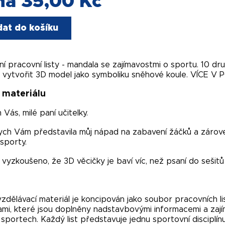
na 35,00 Kč
dat do košíku
lní pracovní listy - mandala se zajímavostmi o sportu. 10 dru
vytvořit 3D model jako symboliku sněhové koule. VÍCE V 
 materiálu
Vás, milé paní učitelky.
ch Vám představila můj nápad na zabavení žáčků a zárove
 sporty.
vyzkoušeno, že 3D věcičky je baví víc, než psaní do sešitů 
zdělávací materiál je koncipován jako soubor pracovních li
mi, které jsou doplněny nadstavbovými informacemi a zají
 sportech. Každý list představuje jednu sportovní disciplín