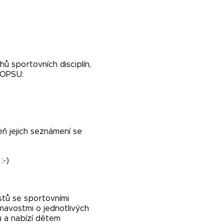
hů sportovních disciplín,
POPSU:
ň jejich seznámení se
:-)
stů se sportovními
mavostmi o jednotlivých
u a nabízí dětem