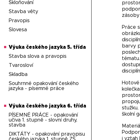
Skloňování
prostor
podporu
Stavba věty
zásoby 
Pravopis
Práce s
Slovesa
obrázku
discipl
barvy p
Výuka českého jazyka 5. třída
poslech
Stavba slova a pravopis
tématu.
dostupn
Tvarosloví
disciplín
Skladba
Hotové 
Souhrnné opakování českého
jazyka - písemné práce
kolečka
prostor
propoju
Výuka českého jazyka 6. třída
stužku,
školní g
PÍSEMNÉ PRÁCE - opakování
učiva 1. stupně - slovní druhy,
stavba
Materiá
Podporu
DIKTÁTY - opakování pravopisu
i vztah
českého jazyka 1. stupně ZŠ