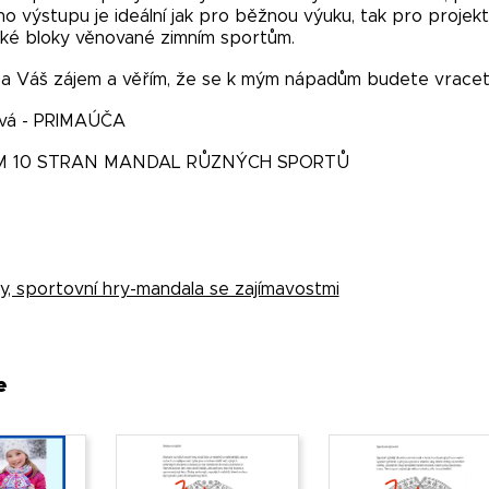
ho výstupu je ideální jak pro běžnou výuku, tak pro proje
ké bloky věnované zimním sportům.
za Váš zájem a věřím, že se k mým nápadům budete vracet. 
ová - PRIMAÚČA
M 10 STRAN MANDAL RŮZNÝCH SPORTŮ
ty, sportovní hry-mandala se zajímavostmi
e