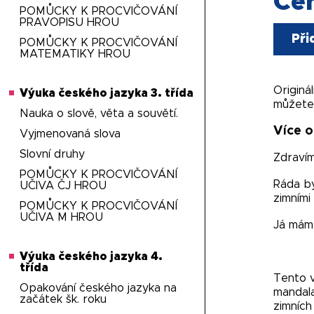
Ce
POMŮCKY K PROCVIČOVÁNÍ
PRAVOPISU HROU
Při
POMŮCKY K PROCVIČOVÁNÍ
MATEMATIKY HROU
Originá
Výuka českého jazyka 3. třída
můžete 
Nauka o slově, věta a souvětí.
Více o
Vyjmenovaná slova
Slovní druhy
Zdravím 
POMŮCKY K PROCVIČOVÁNÍ
Ráda by
UČIVA ČJ HROU
zimními
POMŮCKY K PROCVIČOVÁNÍ
UČIVA M HROU
Já mám 
Výuka českého jazyka 4.
třída
Tento v
Opakování českého jazyka na
mandala
začátek šk. roku
zimních