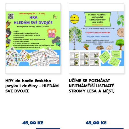
HRY do hodin českého
UČÍME SE POZNÁVAT
jazyka i družiny - HLEDÁM
NEJZNÁMĚJŠÍ LISTNATÉ
SVÉ DVOJČE
STROMY LESA A MĚST,
VŠÍMÁME SI DETAILŮ
45,00 Kč
45,00 Kč