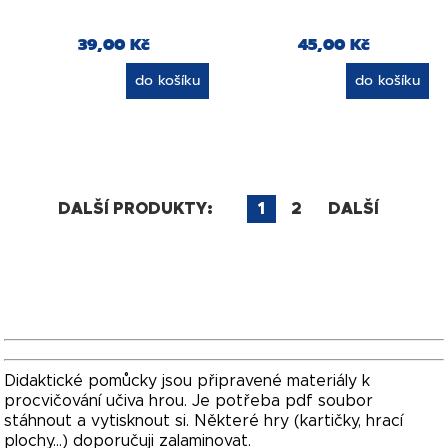
39,00 Kč
45,00 Kč
do košíku
do košíku
DALŠÍ PRODUKTY:
1
2
DALŠÍ
Didaktické pomůcky jsou připravené materiály k
procvičování učiva hrou. Je potřeba pdf soubor
stáhnout a vytisknout si. Některé hry (kartičky, hrací
plochy...) doporučuji zalaminovat.