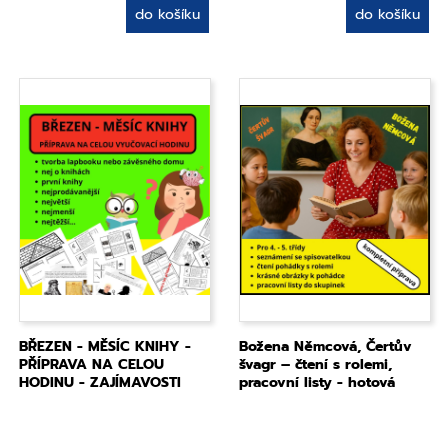
do košíku
do košíku
BŘEZEN - MĚSÍC KNIHY -
Božena Němcová, Čertův
PŘÍPRAVA NA CELOU
švagr – čtení s rolemi,
HODINU - ZAJÍMAVOSTI
pracovní listy - hotová
příprava