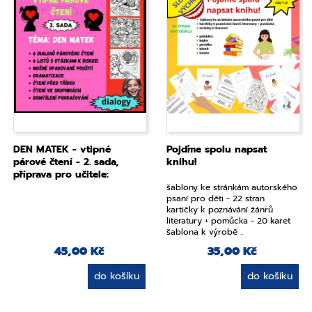
DEN MATEK - vtipné
Pojďme spolu napsat
párové čtení - 2. sada,
knihu!
příprava pro učitele:
diskuze, emoční výchova
šablony ke stránkám autorského
psaní pro děti - 22 stran
kartičky k poznávání žánrů
literatury + pomůcka - 20 karet
šablona k výrobě ..
45,00 Kč
35,00 Kč
do košíku
do košíku