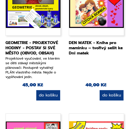
GEOMETRIE - PROJEKTOVÉ
DEN MATEK - Kniha pro
HODINY - POSTAV SI SVÉ
maminku – tvořivý sešit ke
MĚSTO (OBVOD, OBSAH)
Dni matek
Projektové vyučování, ve kterém
se děti stávají městskými
plánovači. Postupně vytvářejí
PLÁN vlastního města. Nejde o
vyplňování jedn..
45,00 Kč
40,00 Kč
do košíku
do košíku