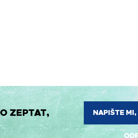
O ZEPTAT,
NAPIŠTE MI
ODP