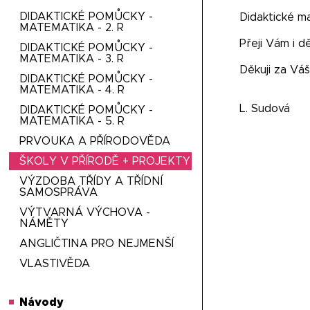
DIDAKTICKÉ POMŮCKY -
Didaktické m
MATEMATIKA - 2. R
Přeji Vám i 
DIDAKTICKÉ POMŮCKY -
MATEMATIKA - 3. R
Děkuji za Váš
DIDAKTICKÉ POMŮCKY -
MATEMATIKA - 4. R
L. Sudová
DIDAKTICKÉ POMŮCKY -
MATEMATIKA - 5. R
PRVOUKA A PŘÍRODOVĚDA
ŠKOLY V PŘÍRODĚ + PROJEKTY
VÝZDOBA TŘÍDY A TŘÍDNÍ
SAMOSPRÁVA
VÝTVARNÁ VÝCHOVA -
NÁMĚTY
ANGLIČTINA PRO NEJMENŠÍ
VLASTIVĚDA
Návody