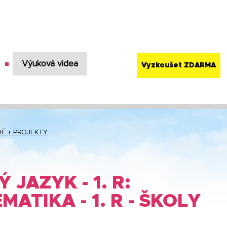
Výuková videa
Vyzkoušet ZDARMA
DĚ + PROJEKTY
JAZYK - 1. R:
ATIKA - 1. R - ŠKOLY