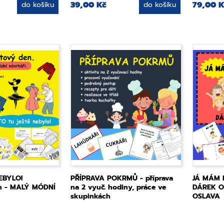
39,00 Kč
79,00 K
do košíku
do košíku
EBYLO!
PŘÍPRAVA POKRMŮ - příprava
JÁ MÁM 
en - MALÝ MÓDNÍ
na 2 vyuč. hodiny, práce ve
DÁREK O
skupinkách
OSLAVA