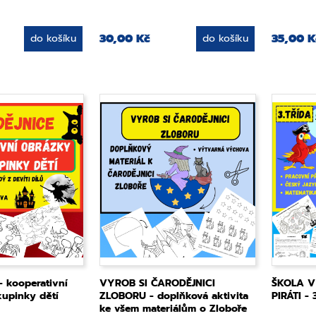
30,00 Kč
35,00 K
do košíku
do košíku
 kooperativní
VYROB SI ČARODĚJNICI
ŠKOLA V
kupinky dětí
ZLOBORU - doplňková aktivita
PIRÁTI - 3
ke všem materiálům o Zloboře