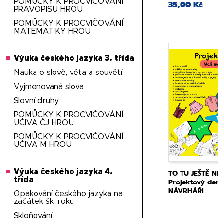
POMŮCKY K PROCVIČOVÁNÍ
35,00 Kč
PRAVOPISU HROU
POMŮCKY K PROCVIČOVÁNÍ
MATEMATIKY HROU
Výuka českého jazyka 3. třída
Nauka o slově, věta a souvětí.
Vyjmenovaná slova
Slovní druhy
POMŮCKY K PROCVIČOVÁNÍ
UČIVA ČJ HROU
POMŮCKY K PROCVIČOVÁNÍ
UČIVA M HROU
Výuka českého jazyka 4.
TO TU JEŠTĚ N
třída
Projektový d
NÁVRHÁŘI
Opakování českého jazyka na
začátek šk. roku
Skloňování