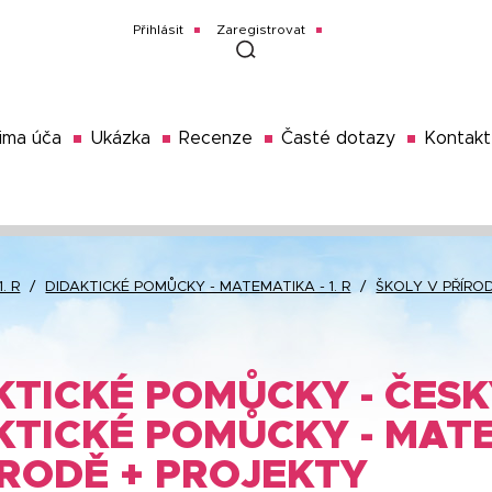
Přihlásit
Zaregistrovat
ima úča
Ukázka
Recenze
Časté dotazy
Kontakt
. R
/
DIDAKTICKÉ POMŮCKY - MATEMATIKA - 1. R
/
ŠKOLY V PŘÍRO
TICKÉ POMŮCKY - ČESKÝ 
KTICKÉ POMŮCKY - MATEM
ÍRODĚ + PROJEKTY