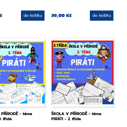
č
39,00 Kč
do košíku
do košíku
 PŘÍRODĚ - téma
ŠKOLA V PŘÍRODĚ - téma
. třída
PIRÁTI - 2. třída