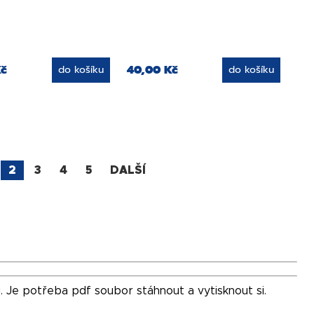
Kč
40,00 Kč
do košíku
do košíku
2
3
4
5
DALŠÍ
. Je potřeba pdf soubor stáhnout a vytisknout si.