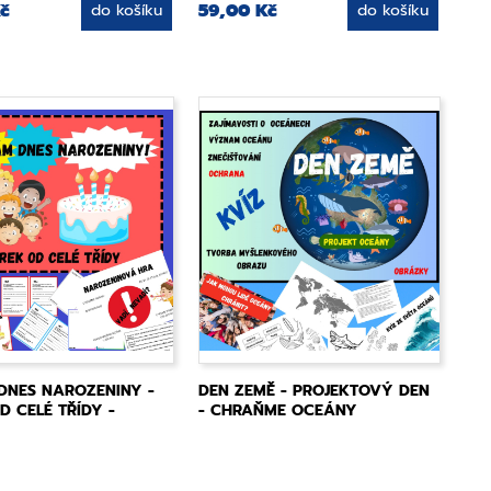
č
59,00 Kč
do košíku
do košíku
DNES NAROZENINY -
DEN ZEMĚ - PROJEKTOVÝ DEN
D CELÉ TŘÍDY -
- CHRAŇME OCEÁNY