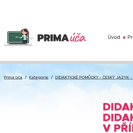
Úvod
Pr
Prima úča
/
Kategorie
/
DIDAKTICKÉ POMŮCKY - ČESKÝ JAZYK - 1
DIDAK
DIDA
V PŘ