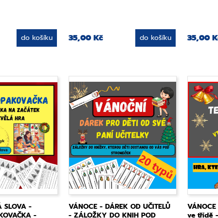
35,00 Kč
35,00 K
do košíku
do košíku
 SLOVA -
VÁNOCE - DÁREK OD UČITELŮ
VÁNOCE -
KOVAČKA -
- ZÁLOŽKY DO KNIH POD
ve třídě 