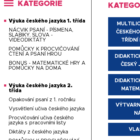
KATEGORIE
KATEGO
Výuka českého jazyka 1. třída
MULTILI
NÁCVIK PSANÍ - PÍSMENA,
ČESKÉHO
SLABIKY, SLOVA -
VIDEODIKTÁTY
TŘÍDNÍ
POMŮCKY K PROCVIČOVÁNÍ
ČTENÍ A PSANÍ HROU
DIDAKTIC
BONUS - MATEMATICKÉ HRY A
ČESKÝ J
POMŮCKY NA DOMA
DIDAKTIC
Výuka českého jazyka 2.
MATEMA
třída
Opakování psaní z 1. ročníku
VÝTVARN
Vysvětlení učiva českého jazyka
N
Procvičování učiva českého
jazyka s pracovními listy
VLA
Diktáty z českého jazyka