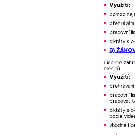
Využití:
pomoc neje
přehrávání 
pracovní l
diktáty s o
B) ŽÁKO
Licence zahr
měsíců.
Využití:
přehrávání 
pracovní l
pracovat ta
diktáty s 
podle vide
vhodné i p