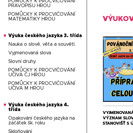
POMŮCKY K PROCVIČOVÁNÍ
PRAVOPISU HROU
POMŮCKY K PROCVIČOVÁNÍ
VÝUKOV
MATEMATIKY HROU
Výuka českého jazyka 3. třída
Nauka o slově, věta a souvětí.
Vyjmenovaná slova
Slovní druhy
POMŮCKY K PROCVIČOVÁNÍ
UČIVA ČJ HROU
POMŮCKY K PROCVIČOVÁNÍ
UČIVA M HROU
Výuka českého jazyka 4.
třída
VYJMENOVANÁ
VÝZNAM SLOV,
Opakování českého jazyka na
STANOVIŠŤ S 
začátek šk. roku
SKUPINKY
Skloňování