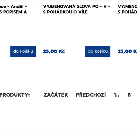
ce - Anděl -
VYJMENOVANÁ SLOVA PO - V -
VYJMENO
 S POPISEM A
S POHÁDKOU O VÍLE
S POHÁD
25,00 Kč
25,00 K
do košíku
do košíku
 PRODUKTY:
ZAČÁTEK
PŘEDCHOZÍ
1..
8