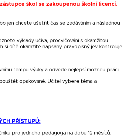
ástupce škol se zakoupenou školní licencí.
bo jen chcete ušetřit čas se zadáváním a následnou
eznete výklady učiva, procvičování s okamžitou
ch si dítě okamžitě napsaný pravopisný jev kontroluje.
ovnímu tempu výuky a odvede nejlepší možnou práci.
 pouštět opakovaně. Učitel vybere téma a
ÝCH PŘÍSTUPŮ:
čníku pro jednoho pedagoga na dobu 12 měsíců.