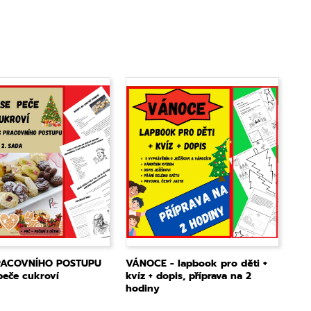
RACOVNÍHO POSTUPU
VÁNOCE - lapbook pro děti +
 peče cukroví
kvíz + dopis, příprava na 2
hodiny