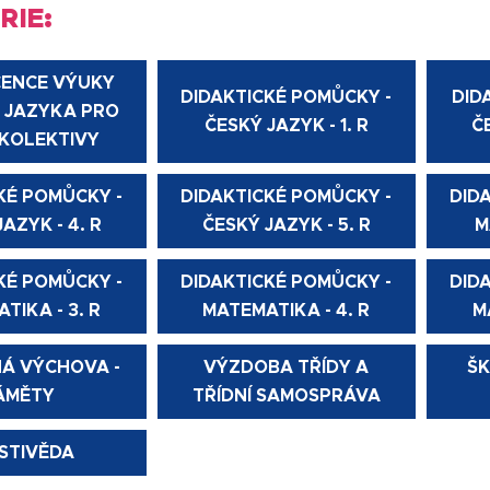
RIE:
CENCE VÝUKY
DIDAKTICKÉ POMŮCKY -
DID
 JAZYKA PRO
ČESKÝ JAZYK - 1. R
Č
 KOLEKTIVY
KÉ POMŮCKY -
DIDAKTICKÉ POMŮCKY -
DID
AZYK - 4. R
ČESKÝ JAZYK - 5. R
M
KÉ POMŮCKY -
DIDAKTICKÉ POMŮCKY -
DID
TIKA - 3. R
MATEMATIKA - 4. R
M
Á VÝCHOVA -
VÝZDOBA TŘÍDY A
ŠK
ÁMĚTY
TŘÍDNÍ SAMOSPRÁVA
STIVĚDA