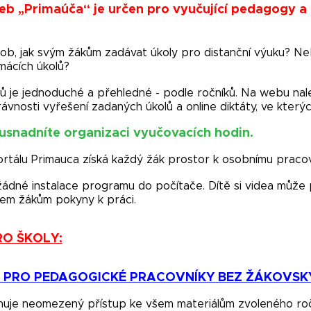
b „Primaúča“ je určen pro vyučující pedagogy a z
ob, jak svým žákům zadávat úkoly pro distanční výuku? Ne
mácích úkolů?
ů je jednoduché a přehledné - podle ročníků. Na webu nal
ávnosti vyřešení zadaných úkolů a online diktáty, ve který
 usnadníte organizaci vyučovacích hodin.
portálu Primauca získá každý žák prostor k osobnímu prac
ádné instalace programu do počítače. Dítě si videa může
lem žákům pokyny k práci.
RO ŠKOLY:
E PRO PEDAGOGICKÉ PRACOVNÍKY BEZ ŽÁKOVSK
nuje neomezený přístup ke všem materiálům zvoleného ro