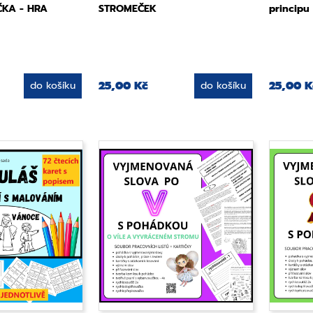
KA - HRA
STROMEČEK
princip
25,00 Kč
25,00 K
do košíku
do košíku