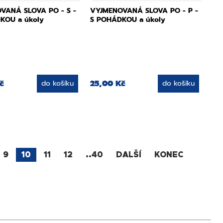
VANÁ SLOVA PO - S -
VYJMENOVANÁ SLOVA PO - P -
KOU a úkoly
S POHÁDKOU a úkoly
č
25,00 Kč
do košíku
do košíku
9
10
11
12
..40
DALŠÍ
KONEC