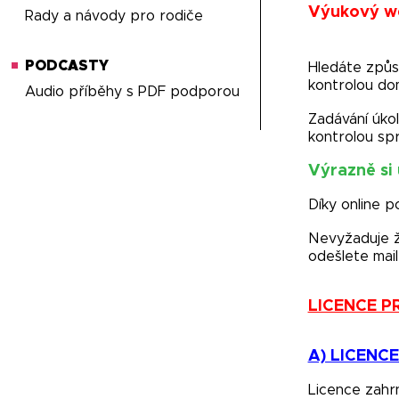
Výukový we
Rady a návody pro rodiče
PODCASTY
Hledáte způs
kontrolou do
Audio příběhy s PDF podporou
Zadávání úkol
kontrolou spr
Výrazně si
Díky online 
Nevyžaduje ž
odešlete mai
LICENCE P
A) LICENC
Licence zahr