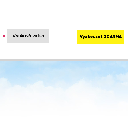
Výuková videa
Vyzkoušet ZDARMA