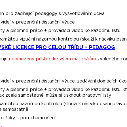
n pro začínající pedagogy s vysvětlováním učiva
videí v prezenční i distanční výuce
isty a písemné práce + prováděcí video ke každému listu
kamžitou vizuální názornou kontrolou (slouží k nácviku psan
VSKÉ LICENCE PRO CELOU TŘÍDU + PEDAGOG
nuje
neomezený přístup ke všem materiálům
zvoleného roč
videí v prezenční i distanční výuce, zadávání domácích úko
isty a písemné práce + prováděcí video ke každému listu, 
k zcela samostatně, může si tisknout pracovní listy
okamžitou názornou kontrolou (slouží k nácviku psaní prav
a samostatně
ro žáky s poruchami učení