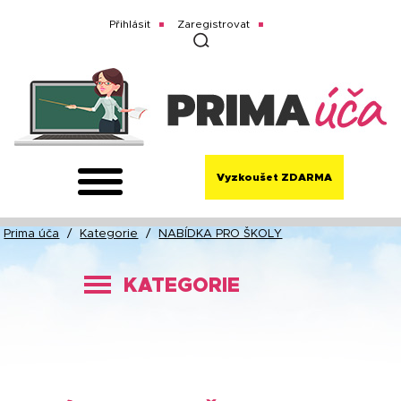
Přihlásit
Zaregistrovat
Vyzkoušet ZDARMA
Prima úča
/
Kategorie
/
NABÍDKA PRO ŠKOLY
KATEGORIE