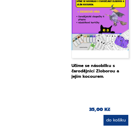
Učíme se násobilku s
čarodějnicí Zloborou a
jejím kocourem.
35,00 Kč
do košíku