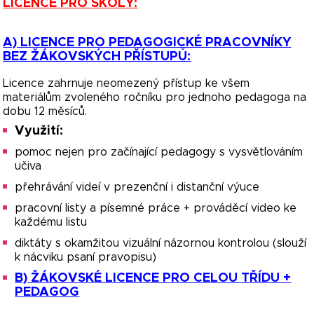
LICENCE PRO ŠKOLY:
A) LICENCE PRO PEDAGOGICKÉ PRACOVNÍKY
BEZ ŽÁKOVSKÝCH PŘÍSTUPŮ:
Licence zahrnuje neomezený přístup ke všem
materiálům zvoleného ročníku pro jednoho pedagoga na
dobu 12 měsíců.
Využití:
pomoc nejen pro začínající pedagogy s vysvětlováním
učiva
přehrávání videí v prezenční i distanční výuce
pracovní listy a písemné práce + prováděcí video ke
každému listu
diktáty s okamžitou vizuální názornou kontrolou (slouží
k nácviku psaní pravopisu)
B) ŽÁKOVSKÉ LICENCE PRO CELOU TŘÍDU +
PEDAGOG