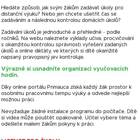
Hledáte způsob, jak svým žákům zadávat úkoly pro
distanční výuku? Nebo jen chcete ušetřit čas se
zadáváním a následnou kontrolou domácích úkolů?
Zadávání úkolů je jednoduché a přehledné - podle
ročníků. Na webu naleznete výklady učiva, procvičování
s okamžitou kontrolou správnosti vyřešení zadaných
úkolů a online diktáty, ve kterých si dítě okamžitě
napsaný pravopisný jev kontroluje.
Výrazně si usnadníte organizaci vyučovacích
hodin.
Díky online portálu Primauca získá každý žák prostor k
osobnímu pracovnímu tempu výuky a odvede nejlepší
možnou práci.
Nevyžaduje žádné instalace programu do počítače. Dítě
si videa může pouštět opakovaně. Učitel vybere téma a
odešlete mailem žákům pokyny k práci.