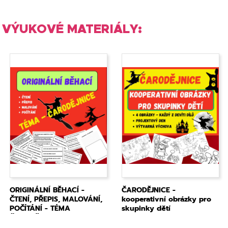
VÝUKOVÉ MATERIÁLY:
ORIGINÁLNÍ BĚHACÍ -
ČARODĚJNICE -
ČTENÍ, PŘEPIS, MALOVÁNÍ,
kooperativní obrázky pro
POČÍTÁNÍ - TÉMA
skupinky dětí
ČARODĚJNICE