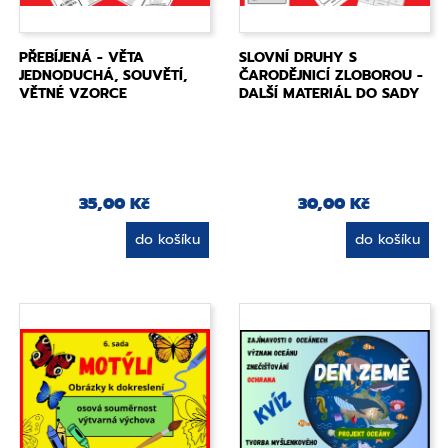
PŘEBÍJENÁ - VĚTA
SLOVNÍ DRUHY S
JEDNODUCHÁ, SOUVĚTÍ,
ČARODĚJNICÍ ZLOBOROU -
VĚTNÉ VZORCE
DALŠÍ MATERIÁL DO SADY
35,00 Kč
30,00 Kč
do košíku
do košíku