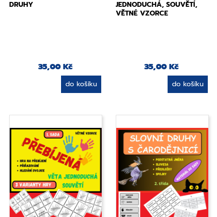
DRUHY
JEDNODUCHÁ, SOUVĚTÍ,
VĚTNÉ VZORCE
35,00 Kč
35,00 Kč
do košíku
do košíku