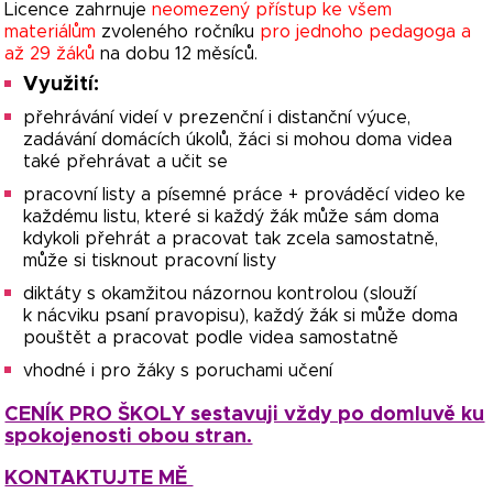
Licence zahrnuje
neomezený přístup ke všem
materiálům
zvoleného ročníku
pro jednoho pedagoga a
až 29 žáků
na dobu 12 měsíců.
Využití:
přehrávání videí v prezenční i distanční výuce,
zadávání domácích úkolů, žáci si mohou doma videa
také přehrávat a učit se
pracovní listy a písemné práce + prováděcí video ke
každému listu, které si každý žák může sám doma
kdykoli přehrát a pracovat tak zcela samostatně,
může si tisknout pracovní listy
diktáty s okamžitou názornou kontrolou (slouží
k nácviku psaní pravopisu), každý žák si může doma
pouštět a pracovat podle videa samostatně
vhodné i pro žáky s poruchami učení
CENÍK PRO ŠKOLY sestavuji vždy po domluvě ku
spokojenosti obou stran.
KONTAKTUJTE MĚ