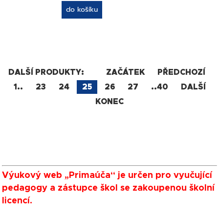
do košíku
DALŠÍ PRODUKTY:
ZAČÁTEK
PŘEDCHOZÍ
1..
23
24
25
26
27
..40
DALŠÍ
KONEC
Výukový web „Primaúča“ je určen pro vyučující
pedagogy a zástupce škol se zakoupenou školní
licencí.