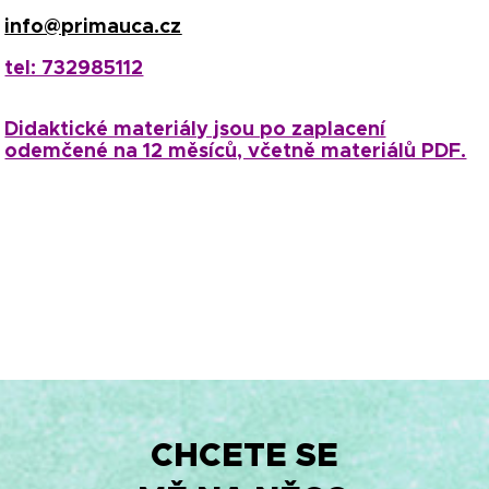
info@primauca.cz
tel: 732985112
Didaktické materiály jsou po zaplacení
odemčené na 12 měsíců, včetně materiálů PDF.
CHCETE SE