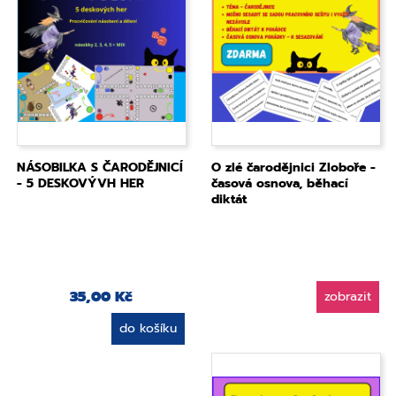
NÁSOBILKA S ČARODĚJNICÍ
O zlé čarodějnici Zloboře -
- 5 DESKOVÝVH HER
časová osnova, běhací
diktát
35,00 Kč
zobrazit
do košíku