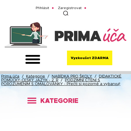
Přihlásit
Zaregistrovat
Vyzkoušet ZDARMA
Prima úča
/
Kategorie
/
NABÍDKA PRO ŠKOLY
/
DIDAKTICKÉ
POMŮCKY-ČESKÝ JAZYK - 2. R
/
PODZIMNÍ ČTENÍ S
POROZUMĚNÍM S OMALOVÁNKY - Přečti si pozorně a vybarvuj!
KATEGORIE