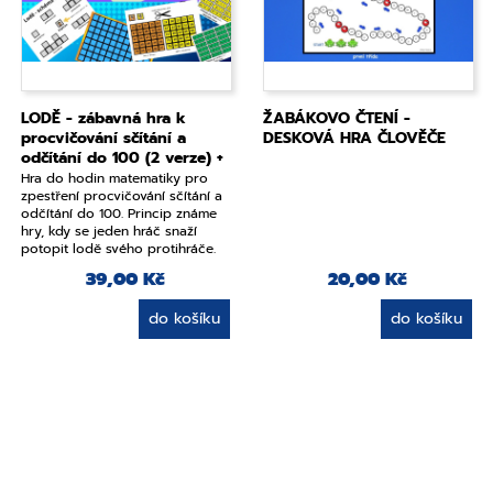
LODĚ - zábavná hra k
ŽABÁKOVO ČTENÍ -
procvičování sčítání a
DESKOVÁ HRA ČLOVĚČE
odčítání do 100 (2 verze) +
pexeso
Hra do hodin matematiky pro
zpestření procvičování sčítání a
odčítání do 100. Princip známe
hry, kdy se jeden hráč snaží
potopit lodě svého protihráče.
Materiál obsahuje sadu pro 2- 4
39,00 Kč
20,00 Kč
hráče + pexeso- bitevní lodě s
příklady. Více v popisu:
do košíku
do košíku