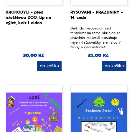
KROKODÝLI - před
RÝSOVÁNÍ - PRÁZDNINY -
návštěvou ZOO, tip na
14. sada
výlet, kvíz i videa
Další do rýsovacích sad
tentokrát na téma blížících se
prázdnin. Materiál obsahuje
nejen 4 rýsovačky, ale i slovní
úlohy a geometrické
vybarvovačky. Více v popisu:
30,00 Kč
35,00 Kč
do košíku
do košíku