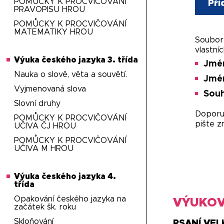
POMŮCKY K PROCVIČOVÁNÍ
Při
PRAVOPISU HROU
POMŮCKY K PROCVIČOVÁNÍ
MATEMATIKY HROU
Soubor 
vlastníc
Výuka českého jazyka 3. třída
Jmé
Nauka o slově, věta a souvětí.
Jmé
Vyjmenovaná slova
Souh
Slovní druhy
Doporuč
POMŮCKY K PROCVIČOVÁNÍ
pište z
UČIVA ČJ HROU
POMŮCKY K PROCVIČOVÁNÍ
UČIVA M HROU
Výuka českého jazyka 4.
třída
Opakování českého jazyka na
VÝUKOV
začátek šk. roku
Skloňování
PSANÍ VEL