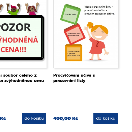
í soubor celého 2.
Procvičování učiva s
za zvýhodněnou cenu
pracovními listy
 Kč
400,00 Kč
do košíku
do košíku