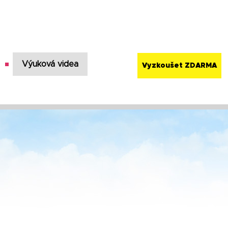
Výuková videa
Vyzkoušet ZDARMA