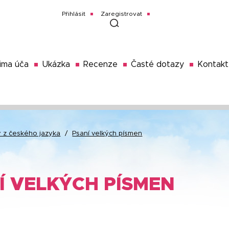
Přihlásit
Zaregistrovat
ima úča
Ukázka
Recenze
Časté dotazy
Kontakt
y z českého jazyka
/
Psaní velkých písmen
Í VELKÝCH PÍSMEN