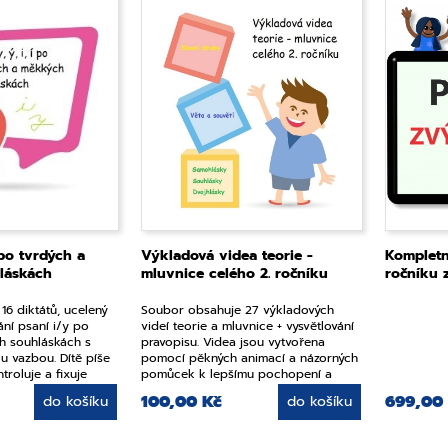
í po tvrdých a
Výkladová videa teorie -
Kompletn
láskách
mluvnice celého 2. ročníku
ročníku 
6 diktátů, ucelený
Soubor obsahuje 27 výkladových
ní psaní i/y po
videí teorie a mluvnice + vysvětlování
h souhláskách s
pravopisu. Videa jsou vytvořena
u vazbou. Dítě píše
pomocí pěkných animací a názorných
troluje a fixuje
pomůcek k lepšímu pochopení a
zapamatování učiva.
100,00 Kč
699,00
do košíku
do košíku