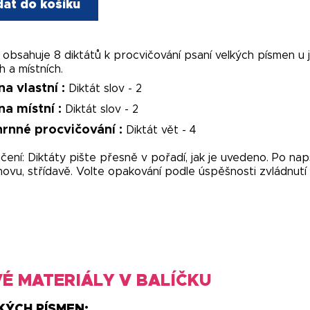
dat do košíku
obsahuje 8 diktátů k procvičování psaní velkých písmen u
h a místních.
na
vlastní :
Diktát slov - 2
na
místní :
Diktát slov - 2
rnné procvičování :
Diktát vět - 4
ení: Diktáty pište přesně v pořadí, jak je uvedeno. Po na
novu, střídavě. Volte opakování podle úspěšnosti zvládnutí
É MATERIÁLY V BALÍČKU
KÝCH PÍSMEN: