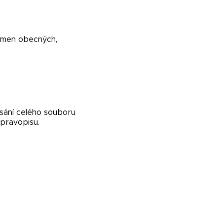
 jmen obecných,
psání celého souboru
 pravopisu.