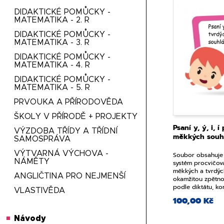
DIDAKTICKÉ POMŮCKY -
MATEMATIKA - 2. R
DIDAKTICKÉ POMŮCKY -
MATEMATIKA - 3. R
DIDAKTICKÉ POMŮCKY -
MATEMATIKA - 4. R
DIDAKTICKÉ POMŮCKY -
MATEMATIKA - 5. R
PRVOUKA A PŘÍRODOVĚDA
ŠKOLY V PŘÍRODĚ + PROJEKTY
Psaní y, ý, i, 
VÝZDOBA TŘÍDY A TŘÍDNÍ
měkkých souh
SAMOSPRÁVA
VÝTVARNÁ VÝCHOVA -
Soubor obsahuje 1
NÁMĚTY
systém procvičová
měkkých a tvrdýc
ANGLIČTINA PRO NEJMENŠÍ
okamžitou zpětno
podle diktátu, kon
VLASTIVĚDA
správnost....
100,00 Kč
Návody