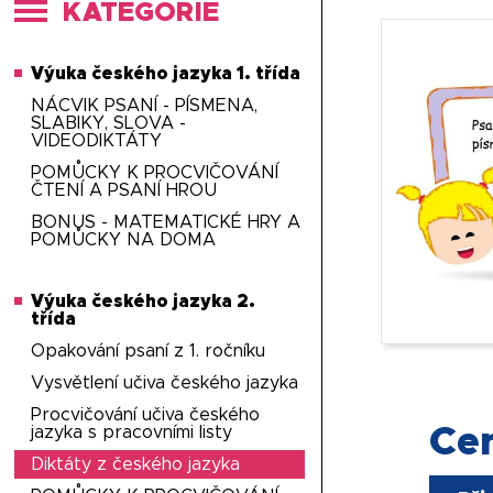
KATEGORIE
Výuka českého jazyka 1. třída
NÁCVIK PSANÍ - PÍSMENA,
SLABIKY, SLOVA -
VIDEODIKTÁTY
POMŮCKY K PROCVIČOVÁNÍ
ČTENÍ A PSANÍ HROU
BONUS - MATEMATICKÉ HRY A
POMŮCKY NA DOMA
Výuka českého jazyka 2.
třída
Opakování psaní z 1. ročníku
Vysvětlení učiva českého jazyka
Procvičování učiva českého
Ce
jazyka s pracovními listy
Diktáty z českého jazyka