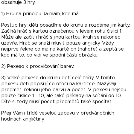
obsahuje 3 hry.
1) Hru na principu Já mám, kdo má.
Postup hry: děti posadíme do kruhu a rozdáme jim karty.
Začíná hráč s kartou označenou v levém rohu číslicí 1.
Může ale začít i hráč s jinou kartou, kruh se nakonec
uzavře. Hráč se snaží mluvit pouze anglicky. Vždy
nejprve řekne co má na kartě on (nahoře) a zeptá se
kdo má to, co vidí ve spodní části obrázku.
2) Pexeso k procvičování barev.
3) Velké pexeso do kruhu dětí celé třídy. V tomto
pexesu děti popisují co otočí na kartičce. Nazývají
předmět, řeknou jeho barvu a počet. V pexesu nejsou
pouze číslice 1 - 10, ale také příklady na sčítání do 10.
Dítě si tedy musí počet předmětů také spočítat.
Přeji Vám i třídě veselou zábavu v předvánočních
hodinách angličtiny.