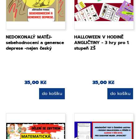
NEDOKONALÝ MATĚJ-
HALLOWEEN V HODINĚ
sebehodnocení a generace
ANGLIČTINY - 3 hry pro 1.
deprese -nejen český
stupeň ZŠ
jazyk, sloh
35,00 Kč
35,00 Kč
do košíku
do košíku