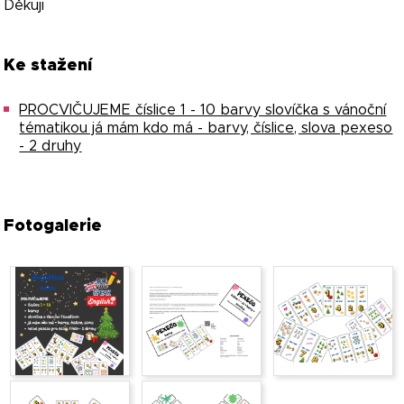
Děkuji
Ke stažení
PROCVIČUJEME číslice 1 - 10 barvy slovíčka s vánoční
tématikou já mám kdo má - barvy, číslice, slova pexeso
- 2 druhy
Fotogalerie