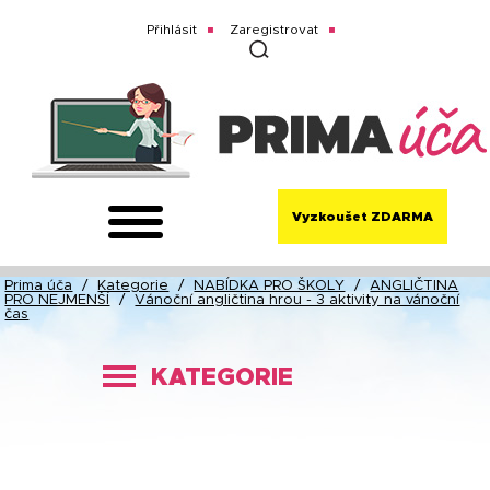
Přihlásit
Zaregistrovat
Vyzkoušet ZDARMA
Prima úča
/
Kategorie
/
NABÍDKA PRO ŠKOLY
/
ANGLIČTINA
PRO NEJMENŠÍ
/
Vánoční angličtina hrou - 3 aktivity na vánoční
čas
KATEGORIE