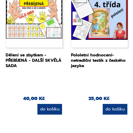
Dělení se zbytkem -
Pololetní hodnocení-
PŘEBÍJENÁ - DALŠÍ SKVĚLÁ
netradiční testík z českého
SADA
jazyka
40,00 Kč
25,00 Kč
do košíku
do košíku