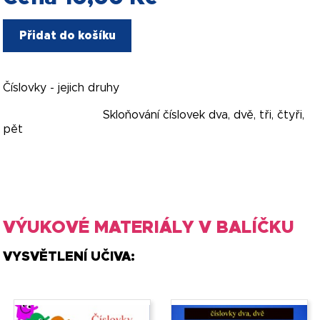
Přidat do košíku
Číslovky - jejich druhy
Skloňování číslovek dva, dvě, tři, čtyři,
pět
VÝUKOVÉ MATERIÁLY V BALÍČKU
VYSVĚTLENÍ UČIVA: