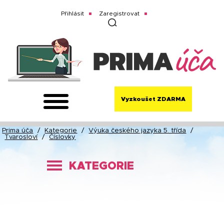
Přihlásit
Zaregistrovat
Vyzkoušet ZDARMA
Prima úča
/
Kategorie
/
Výuka českého jazyka 5. třída
/
Tvarosloví
/
Číslovky
KATEGORIE